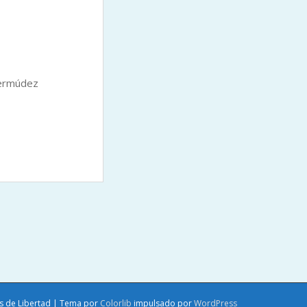
Bermúdez
LEER MAS
as de Libertad | Tema por
Colorlib
impulsado por
WordPress