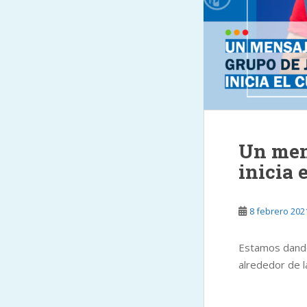
Un men
inicia 
8 febrero 202
Estamos dando 
alrededor de la