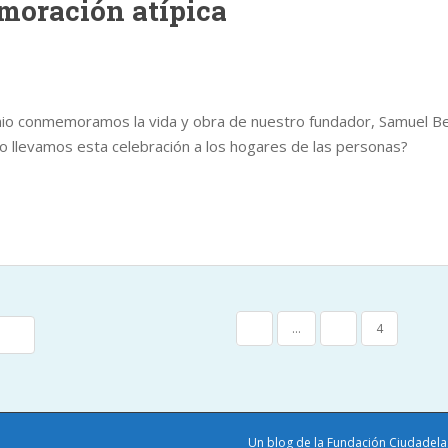
oración atípica
nio conmemoramos la vida y obra de nuestro fundador, Samuel 
o llevamos esta celebración a los hogares de las personas?
N
1
…
3
4
TES
Un blog de la Fundación Ciudadel