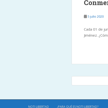
Conmem
5 julio 2020
Cada 01 de ju
Jiménez. ¿Cóm
PAGINACIÓ
COMENTARIOS RECIEN
DE
ENTRADAS
NOTI LIBERTAD
¿PARA QUÉ ES NOTI LIBERTAD?